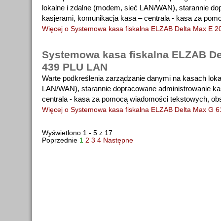
lokalne i zdalne (modem, sieć LAN/WAN), starannie d
kasjerami, komunikacja kasa – centrala - kasa za po
Więcej o Systemowa kasa fiskalna ELZAB Delta Max E 2
Systemowa kasa fiskalna ELZAB De
439 PLU LAN
Warte podkreślenia zarządzanie danymi na kasach loka
LAN/WAN), starannie dopracowane administrowanie ka
centrala - kasa za pomocą wiadomości tekstowych, o
Więcej o Systemowa kasa fiskalna ELZAB Delta Max G 
Wyświetlono 1 - 5 z 17
Poprzednie
1
2
3
4
Następne