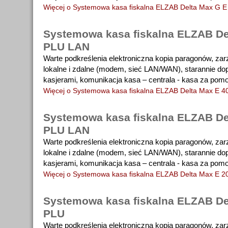
Więcej o Systemowa kasa fiskalna ELZAB Delta Max G 
Systemowa kasa fiskalna ELZAB De
PLU LAN
Warte podkreślenia elektroniczna kopia paragonów, za
lokalne i zdalne (modem, sieć LAN/WAN), starannie d
kasjerami, komunikacja kasa – centrala - kasa za po
Więcej o Systemowa kasa fiskalna ELZAB Delta Max E 
Systemowa kasa fiskalna ELZAB De
PLU LAN
Warte podkreślenia elektroniczna kopia paragonów, za
lokalne i zdalne (modem, sieć LAN/WAN), starannie d
kasjerami, komunikacja kasa – centrala - kasa za po
Więcej o Systemowa kasa fiskalna ELZAB Delta Max E 
Systemowa kasa fiskalna ELZAB De
PLU
Warte podkreślenia elektroniczna kopia paragonów, za